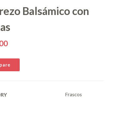
rezo Balsámico con
sas
00
pare
Frascos
ORY