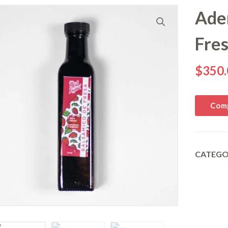
Ade
Fre
$
350.
Com
CATEG